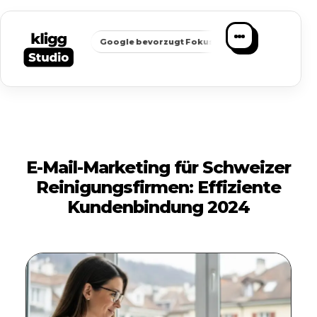
✦
✦
chbarkeit
Google bevorzugt Fokus
Passende Anfragen stat
E-Mail-Marketing für Schweizer
Reinigungsfirmen: Effiziente
Kundenbindung 2024