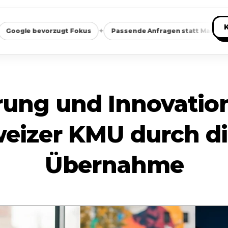
✦
✦
vorzugt Fokus
Passende Anfragen statt Masse
Saubere
erung und Innovati
weizer KMU durch di
Übernahme