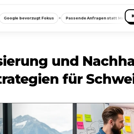
✦
✦
vorzugt Fokus
Passende Anfragen statt Masse
Saubere
isierung und Nachhal
trategien für Schw