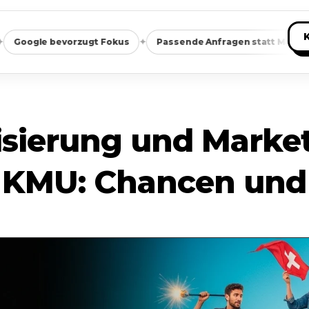
✦
✦
bevorzugt Fokus
Passende Anfragen statt Masse
Saube
lisierung und Market
 KMU: Chancen und 