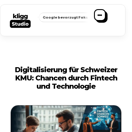
✦
✦
chbarkeit
Google bevorzugt Fokus
Passende Anfragen stat
Digitalisierung für Schweizer
KMU: Chancen durch Fintech
und Technologie