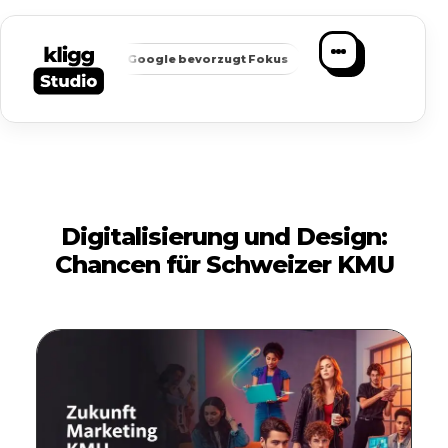
✦
✦
arkeit
Google bevorzugt Fokus
Passende Anfragen statt M
Digitalisierung und Design:
Chancen für Schweizer KMU