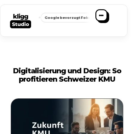
✦
✦
ichbarkeit
Google bevorzugt Fokus
Passende Anfragen stat
Digitalisierung und Design: So
profitieren Schweizer KMU