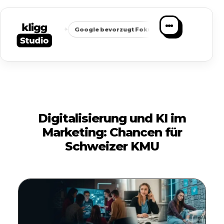
✦
✦
eichbarkeit
Google bevorzugt Fokus
Passende Anfragen sta
Digitalisierung und KI im
Marketing: Chancen für
Schweizer KMU