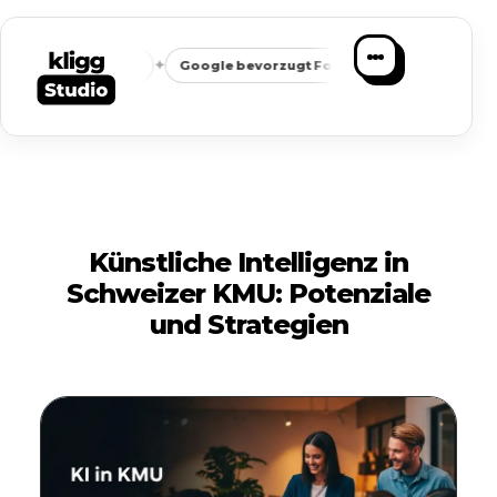
✦
✦
eichbarkeit
Google bevorzugt Fokus
Passende Anfragen st
Künstliche Intelligenz in
Schweizer KMU: Potenziale
und Strategien