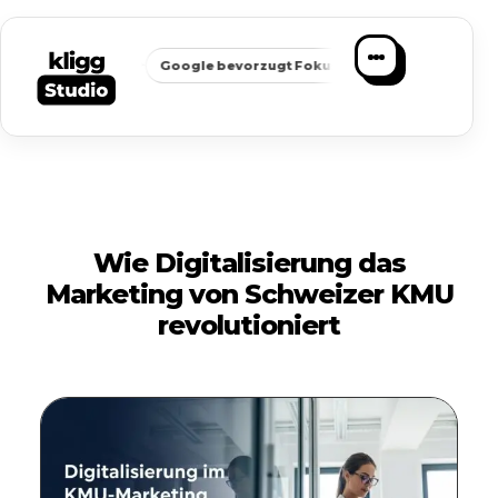
✦
✦
chbarkeit
Google bevorzugt Fokus
Passende Anfragen stat
Wie Digitalisierung das
Marketing von Schweizer KMU
revolutioniert