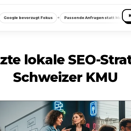
✦
✦
orzugt Fokus
Passende Anfragen statt Masse
Saubere 
zte lokale SEO-Stra
Schweizer KMU