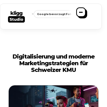
✦
✦
ichbarkeit
Google bevorzugt Fokus
Passende Anfragen sta
Digitalisierung und moderne
Marketingstrategien für
Schweizer KMU