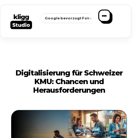
✦
✦
chbarkeit
Google bevorzugt Fokus
Passende Anfragen statt
Digitalisierung für Schweizer
KMU: Chancen und
Herausforderungen