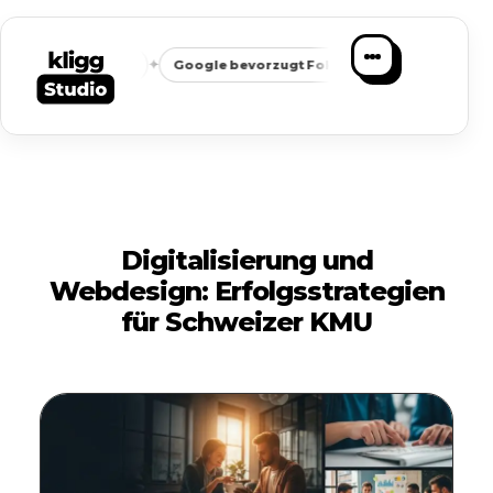
✦
✦
eichbarkeit
Google bevorzugt Fokus
Passende Anfragen st
Digitalisierung und
Webdesign: Erfolgsstrategien
für Schweizer KMU