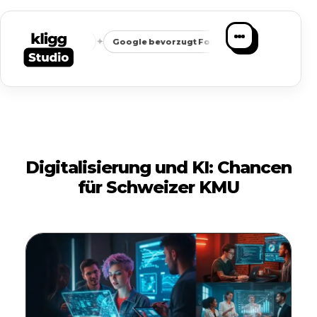
✦
✦
eichbarkeit
Google bevorzugt Fokus
Passende Anfragen st
Digitalisierung und KI: Chancen
für Schweizer KMU