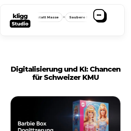
✦
✦
de Anfragen statt Masse
Saubere Positionierung
Planbare 
Digitalisierung und KI: Chancen
für Schweizer KMU