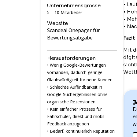
• La
Unternehmensgrösse
• Höh
5 – 10 Mitarbeiter
• Meh
Website
• Nac
Scandeal Onepager für
Bewertungsabgabe
Fazit
Mit d
digit
Herausforderungen
sicht
• Wenig Google-Bewertungen
Wettb
vorhanden, dadurch geringe
Glaubwürdigkeit für neue Kunden
• Schlechte Auffindbarkeit in
Google-Suchergebnissen ohne
organische Rezensionen
J
• Kein einfacher Prozess für
D
Fahrschüler, direkt und mobil
e
Feedback abzugeben
w
• Bedarf, kontinuierlich Reputation