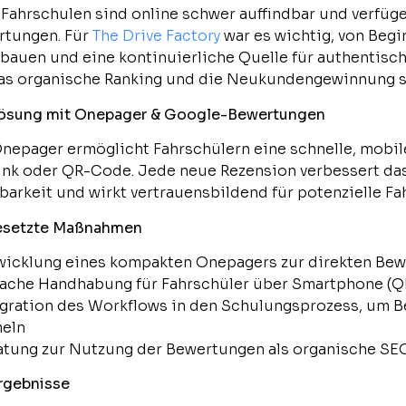
 Fahrschulen sind online schwer auffindbar und verfüg
rtungen. Für
The Drive Factory
war es wichtig, von Begi
bauen und eine kontinuierliche Quelle für authentisc
as organische Ranking und die Neukundengewinnung st
Lösung mit Onepager & Google-Bewertungen
nepager ermöglicht Fahrschülern eine schnelle, mobi
ink oder QR-Code. Jede neue Rezension verbessert da
barkeit und wirkt vertrauensbildend für potenzielle Fa
setzte Maßnahmen
wicklung eines kompakten Onepagers zur direkten Be
fache Handhabung für Fahrschüler über Smartphone (QR
egration des Workflows in den Schulungsprozess, um 
eln
atung zur Nutzung der Bewertungen als organische SE
rgebnisse