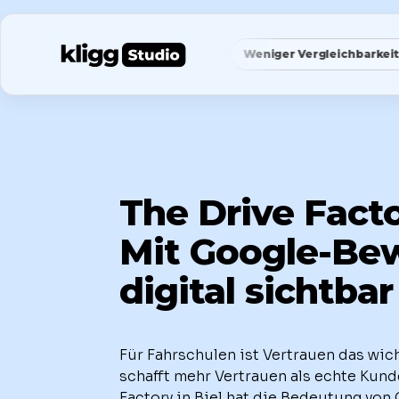
✦
✦
✦
Spezialist statt Generalist
Weniger Vergleichbarkeit
The Drive Facto
Mit Google-Be
digital sichtbar
Für Fahrschulen ist Vertrauen das wich
schafft mehr Vertrauen als echte Kun
Factory in Biel hat die Bedeutung vo