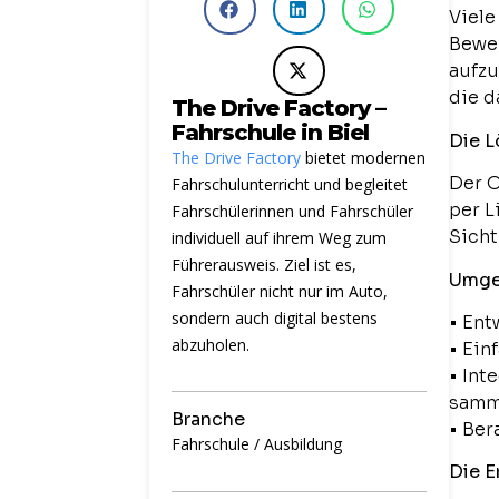
Viele
Bewe
aufzu
die d
The Drive Factory –
Fahrschule in Biel
Die 
The Drive Factory
bietet modernen
Der O
Fahrschulunterricht und begleitet
per L
Fahrschülerinnen und Fahrschüler
Sicht
individuell auf ihrem Weg zum
Führerausweis. Ziel ist es,
Umge
Fahrschüler nicht nur im Auto,
sondern auch digital bestens
• Ent
abzuholen.
• Ein
• Int
samm
Branche
• Ber
Fahrschule / Ausbildung
Die E