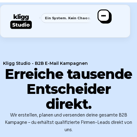
✦
✦
✦
age
Ein System. Kein Chaos.
Klare Nische
Spezialist sta
Kligg Studio - B2B E-Mail Kampagnen
Erreiche tausende
Entscheider
direkt.
Wir erstellen, planen und versenden deine gesamte B2B
Kampagne – du erhältst qualifizierte Firmen-Leads direkt von
uns.