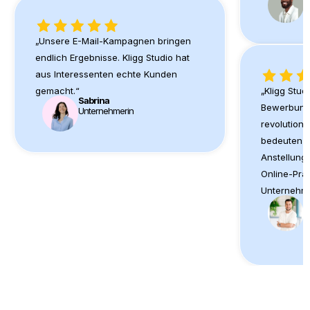
M
„Unsere E-Mail-Kampagnen bringen
endlich Ergebnisse. Kligg Studio hat
aus Interessenten echte Kunden
gemacht.“
„Kligg Stud
Sabrina
Bewerbun
Unternehmerin
revolutioni
bedeuten 
Anstellung
Online-Prä
Unternehm
T
U