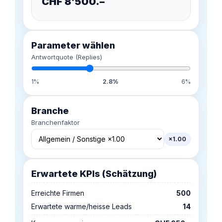
CHF
8’500
.–
Parameter wählen
Antwortquote (Replies)
1%
2.8%
6%
Branche
Branchenfaktor
×1.00
Erwartete KPIs (Schätzung)
Erreichte Firmen
500
Erwartete warme/heisse Leads
14