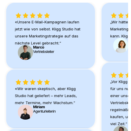
«Unsere E-Mail-Kampagnen laufen
„Wir hätten
jetzt wie von selbst. Kligg Studio hat
Marketing s
unsere Marketingstrategie auf das
kann. Kligg
J
nächste Level gebracht.“
G
Marco
Vertriebsleiter
„Vor Kligg 
«Wir waren skeptisch, aber Kligg
für uns nur
Studio hat geliefert – mehr Leads,
einer unse
mehr Termine, mehr Wachstum.“
Vertriebsk
Miriam
regelmäßig
Agenturleiterin
kaufen, un
viel Zeit.“
M