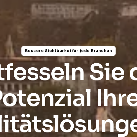
Bessere Sichtbarkei für jede Branchen
tfesseln Sie 
otenzial Ihr
itätslösung