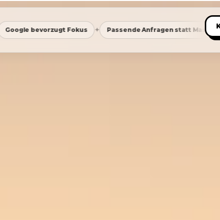
✦
✦
us
Passende Anfragen statt Masse
Saubere Positionie