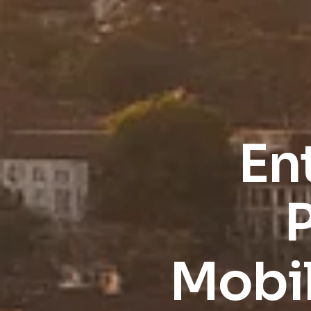
En
P
Mobil