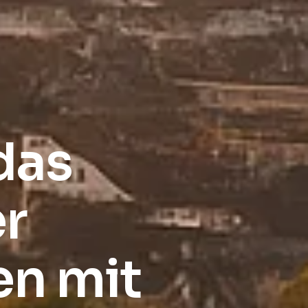
das
er
en mit