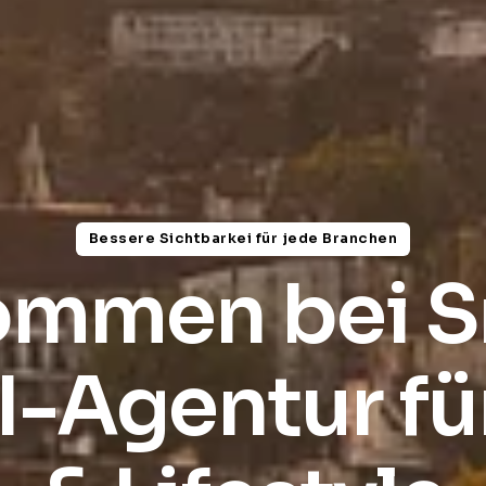
Bessere Sichtbarkei für jede Branchen
ommen bei S
KI-Agentur fü