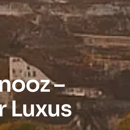
nooz –
r Luxus