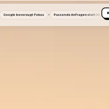
✦
✦
kus
Passende Anfragen statt Masse
Saubere Positioni