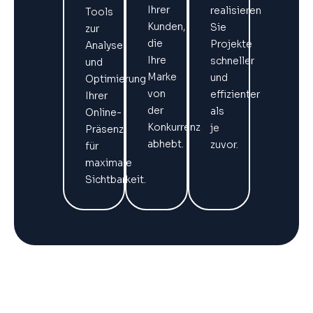
Ihrer
realisieren
Tools
Kunden,
Sie
zur
die
Projekte
Analyse
Ihre
schneller
und
Marke
und
Optimierung
von
effizienter
Ihrer
der
als
Online-
Konkurrenz
je
Präsenz
abhebt.
zuvor.
für
maximale
Sichtbarkeit.